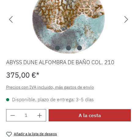
ABYSS DUNE ALFOMBRA DE BAÑO COL. 210
375,00 €*
Precios con IVA incluido, más gastos de envío
Disponible, plazo de entrega: 3-5 días
Cantidad del producto: introduce la cantida
A la cesta
Añadir a la lista de deseos