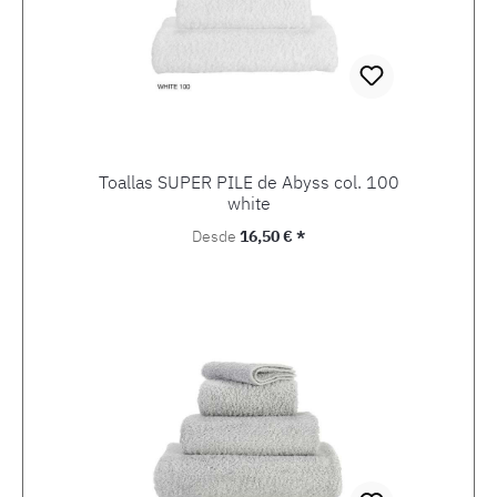
Toallas SUPER PILE de Abyss col. 100
white
Precio normal:
Desde
16,50 € *