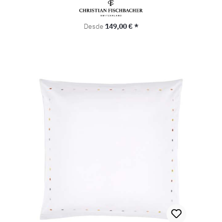
Precio normal:
Desde
149,00 € *