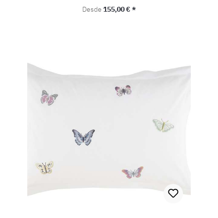
Precio normal:
Desde
155,00 € *