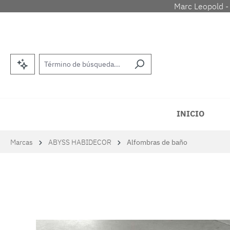
Marc Leopold -
tar al contenido principal
Saltar a la búsqueda
Saltar a la navegación principal
INICIO
Marcas
ABYSS HABIDECOR
Alfombras de baño
Omitir galería de imágenes