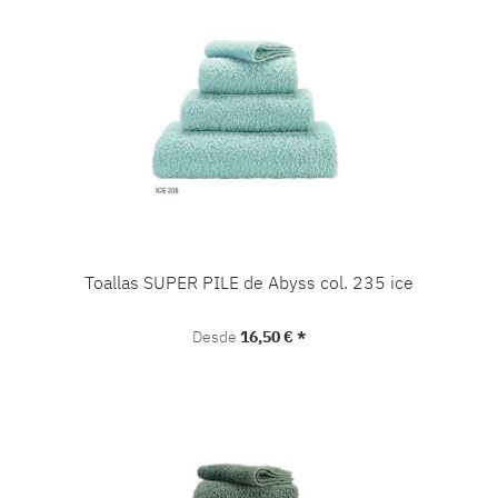
Toallas SUPER PILE de Abyss col. 235 ice
Precio normal:
Desde
16,50 € *