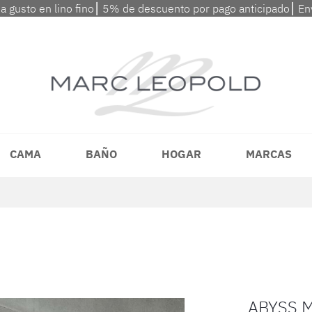
 a gusto en lino fino⎮ 5% de descuento por pago anticipado⎮ En
CAMA
BAÑO
HOGAR
MARCAS
ABYSS 