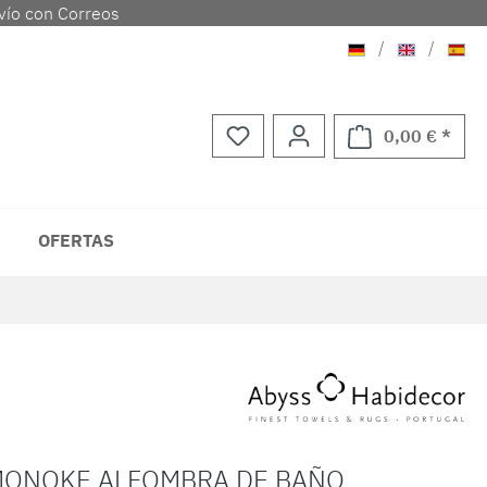
vío con Correos
Aleman
Ingles
Espa
/
/
0,00 € *
El ca
OFERTAS
MONOKE ALFOMBRA DE BAÑO