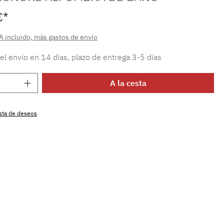
€*
A incluido, más gastos de envío
 el envío en 14 días, plazo de entrega 3-5 días
 del producto: introduce la cantidad dese
A la cesta
lista de deseos
producto:
MLAH.monoke.210