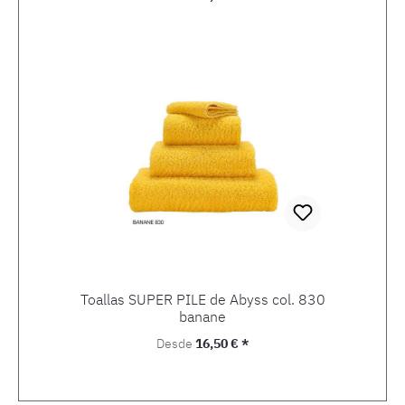
Toallas SUPER PILE de Abyss col. 830
banane
Precio normal:
Desde
16,50 € *