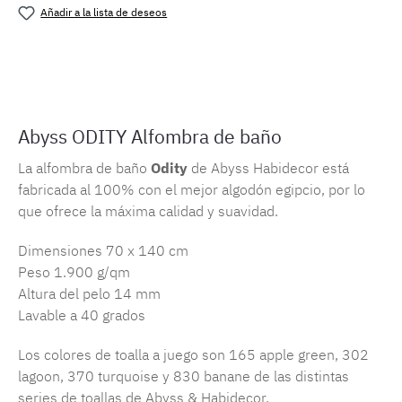
Añadir a la lista de deseos
Número de producto:
MLAH.odity.302
Abyss ODITY Alfombra de baño
La alfombra de baño
Odity
de Abyss Habidecor está
fabricada al 100% con el mejor algodón egipcio, por lo
que ofrece la máxima calidad y suavidad.
Dimensiones 70 x 140 cm
Peso 1.900 g/qm
Altura del pelo 14 mm
Lavable a 40 grados
Los colores de toalla a juego son 165 apple green, 302
lagoon, 370 turquoise y 830 banane de las distintas
series de toallas de Abyss & Habidecor.