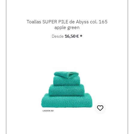
Toallas SUPER PILE de Abyss col. 165
apple green
Precio normal:
Desde
16,50 € *