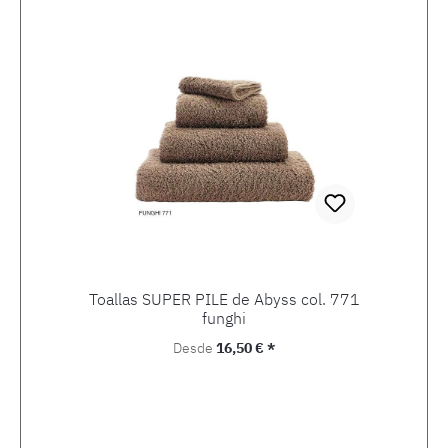
Toallas SUPER PILE de Abyss col. 771
funghi
Precio normal:
Desde
16,50 € *