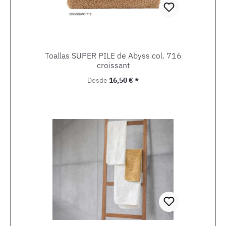
Toallas SUPER PILE de Abyss col. 716
croissant
Precio normal:
Desde
16,50 € *