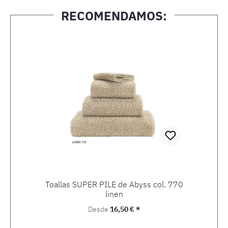
RECOMENDAMOS:
Omitir la galería de productos
Toallas SUPER PILE de Abyss col. 770
linen
Precio normal:
Desde
16,50 € *