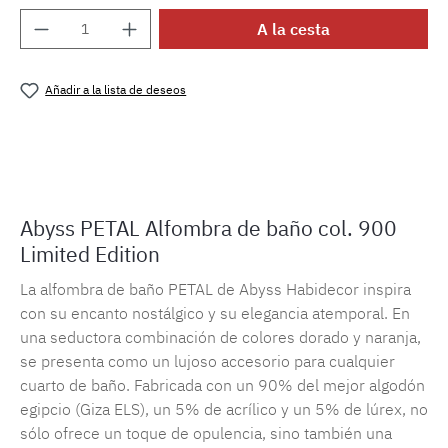
Cantidad del producto: introduce la cantida
A la cesta
Añadir a la lista de deseos
Número de producto:
MLAH.petal.770
Abyss PETAL Alfombra de baño col. 900
Limited Edition
La alfombra de baño PETAL de Abyss Habidecor inspira
con su encanto nostálgico y su elegancia atemporal. En
una seductora combinación de colores dorado y naranja,
se presenta como un lujoso accesorio para cualquier
cuarto de baño. Fabricada con un 90% del mejor algodón
egipcio (Giza ELS), un 5% de acrílico y un 5% de lúrex, no
sólo ofrece un toque de opulencia, sino también una