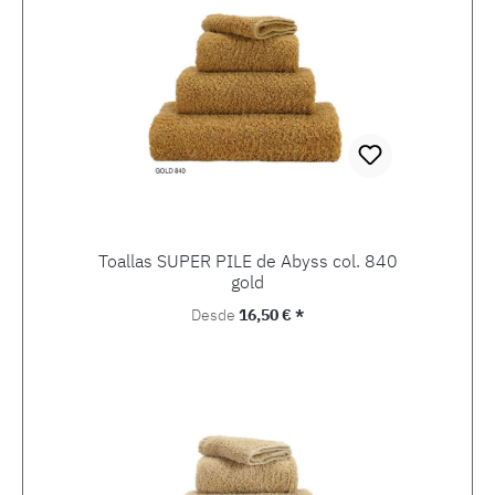
Toallas SUPER PILE de Abyss col. 840
gold
Precio normal:
Desde
16,50 € *