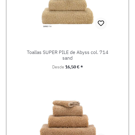
Toallas SUPER PILE de Abyss col. 714
sand
Precio normal:
Desde
16,50 € *