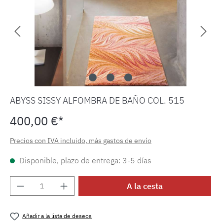
ABYSS SISSY ALFOMBRA DE BAÑO COL. 515
400,00 €*
Precios con IVA incluido, más gastos de envío
Disponible, plazo de entrega: 3-5 días
Cantidad del producto: introduce la cantida
A la cesta
Añadir a la lista de deseos