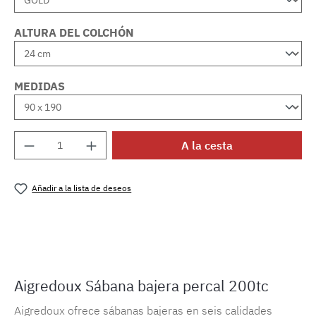
ALTURA DEL COLCHÓN
MEDIDAS
Cantidad del producto: introduce la cantida
A la cesta
Añadir a la lista de deseos
Número de producto:
MLAD.sl.p200.154
Aigredoux Sábana bajera percal 200tc
Aigredoux ofrece sábanas bajeras en seis calidades