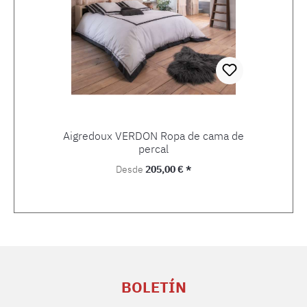
Aigredoux VERDON Ropa de cama de
percal
Precio normal:
Desde
205,00 € *
BOLETÍN