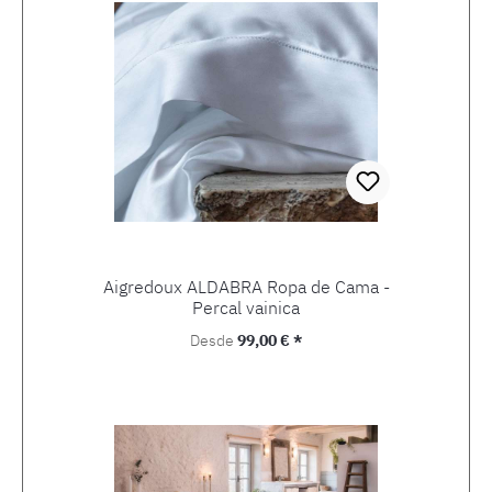
Aigredoux ALDABRA Ropa de Cama -
Percal vainica
Precio normal:
Desde
99,00 € *