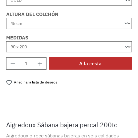
ALTURA DEL COLCHÓN
MEDIDAS
Cantidad del producto: introduce la cantida
A la cesta
Añadir a la lista de deseos
Número de producto:
MLAD.sl.p200.1090
Aigredoux Sábana bajera percal 200tc
Aigredoux ofrece sábanas bajeras en seis calidades