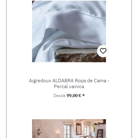
Aigredoux ALDABRA Ropa de Cama -
Percal vainica
Precio normal:
Desde
99,00 € *