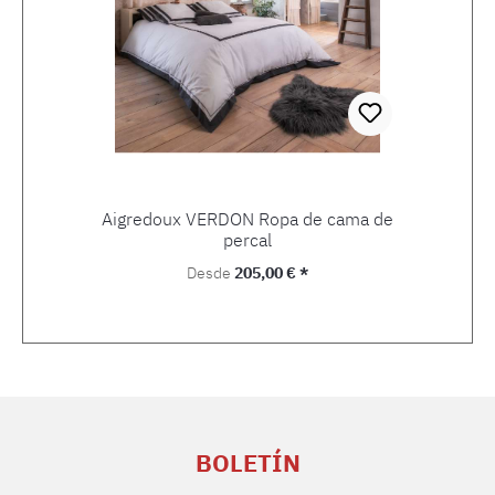
Aigredoux VERDON Ropa de cama de
percal
Precio normal:
Desde
205,00 € *
BOLETÍN