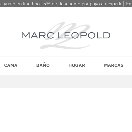
 a gusto en lino fino⎮ 5% de descuento por pago anticipado⎮ En
CAMA
BAÑO
HOGAR
MARCAS