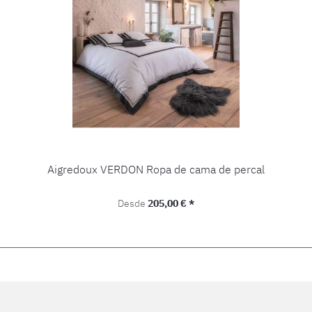
Aigredoux VERDON Ropa de cama de percal
Precio normal:
Desde
205,00 € *