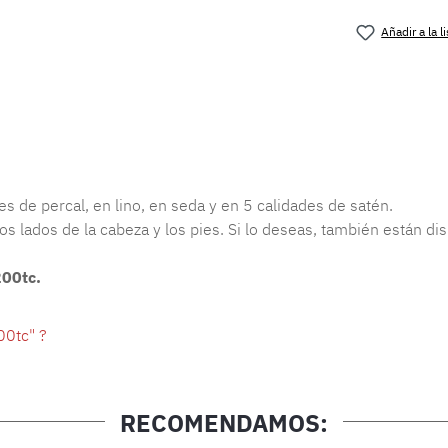
Añadir a la 
Número de 
s de percal, en lino, en seda y en 5 calidades de satén.
s lados de la cabeza y los pies. Si lo deseas, también están dis
200tc.
00tc" ?
RECOMENDAMOS: