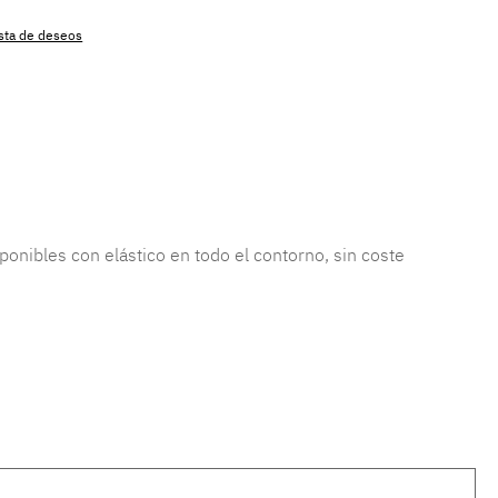
lista de deseos
producto:
MLAD.sl.p200.446
ponibles con elástico en todo el contorno, sin coste