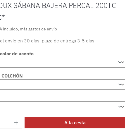
OUX SÁBANA BAJERA PERCAL 200TC
€*
A incluido, más gastos de envío
 el envío en 30 días, plazo de entrega 3-5 días
color de acento
L COLCHÓN
 del producto: introduce la cantidad dese
A la cesta