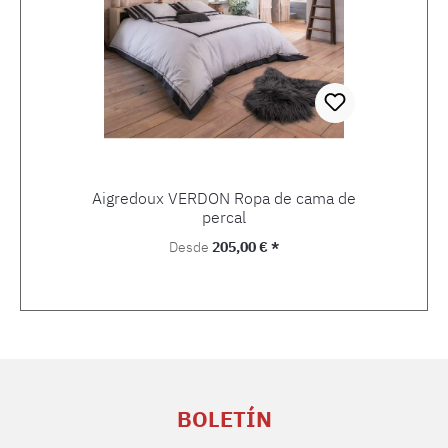
Aigredoux VERDON Ropa de cama de
percal
Precio normal:
Desde
205,00 € *
BOLETÍN