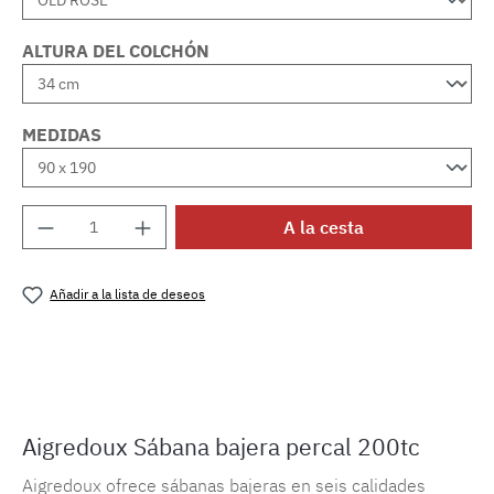
ALTURA DEL COLCHÓN
MEDIDAS
Cantidad del producto: introduce la cantida
A la cesta
Añadir a la lista de deseos
Número de producto:
MLAD.sl.p200.339
Aigredoux Sábana bajera percal 200tc
Aigredoux ofrece sábanas bajeras en seis calidades