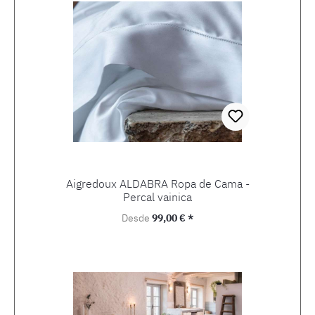
Aigredoux ALDABRA Ropa de Cama -
Percal vainica
Precio normal:
Desde
99,00 € *