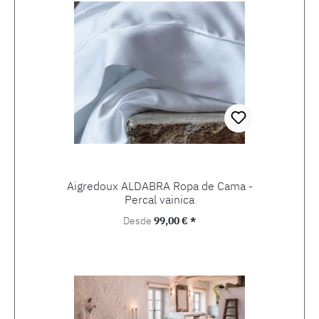
Aigredoux ALDABRA Ropa de Cama -
Percal vainica
Precio normal:
Desde
99,00 € *