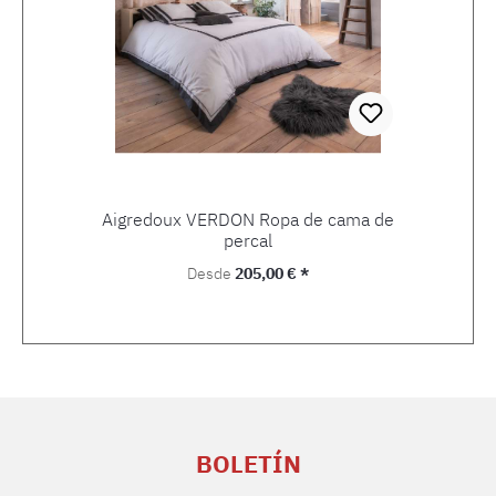
Aigredoux VERDON Ropa de cama de
percal
Precio normal:
Desde
205,00 € *
BOLETÍN