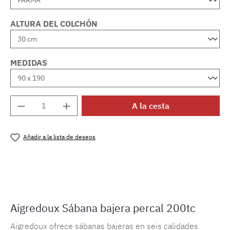
ALTURA DEL COLCHÓN
MEDIDAS
Cantidad del producto: introduce la cantida
A la cesta
Añadir a la lista de deseos
Número de producto:
MLAD.sl.p200.267
Aigredoux Sábana bajera percal 200tc
Aigredoux ofrece sábanas bajeras en seis calidades