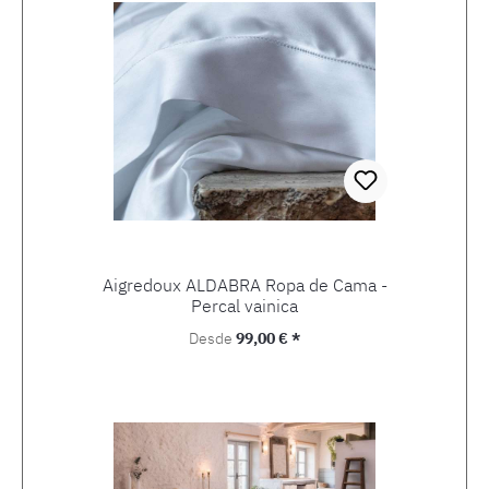
Aigredoux ALDABRA Ropa de Cama -
Percal vainica
Precio normal:
Desde
99,00 € *