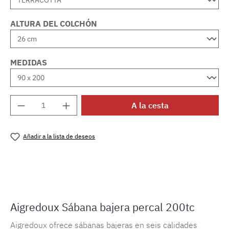
ALTURA DEL COLCHÓN
MEDIDAS
Cantidad del producto: introduce la cantida
A la cesta
Añadir a la lista de deseos
Número de producto:
MLAD.sl.p200.716
Aigredoux Sábana bajera percal 200tc
Aigredoux ofrece sábanas bajeras en seis calidades