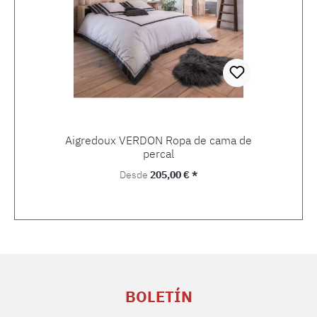
Aigredoux VERDON Ropa de cama de
percal
Precio normal:
Desde
205,00 € *
BOLETÍN