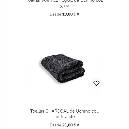
Toallas WAFFLE PIQUE de Uchino col.
grey
Precio normal:
Desde
19,00 € *
Toallas CHARCOAL de Uchino col.
anthracite
Precio normal:
Desde
21,00 € *