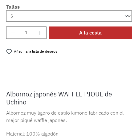
Tallas
Cantidad del producto: introduce la cantida
A la cesta
Añadir a la lista de deseos
Número de producto:
MLUC.robe.waffwhite
Albornoz japonés WAFFLE PIQUE de
Uchino
Albornoz muy ligero de estilo kimono fabricado con el
mejor piqué waffle japonés.
Material: 100% algodón