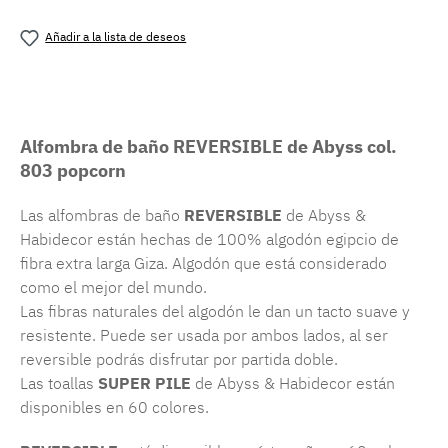
Añadir a la lista de deseos
Número de producto:
MLAH.rev.803
Alfombra de baño REVERSIBLE de Abyss col.
803 popcorn
Las alfombras de baño
REVERSIBLE
de Abyss &
Habidecor están hechas de 100% algodón egipcio de
fibra extra larga Giza. Algodón que está considerado
como el mejor del mundo.
Las fibras naturales del algodón le dan un tacto suave y
resistente. Puede ser usada por ambos lados, al ser
reversible podrás disfrutar por partida doble.
Las toallas
SUPER PILE
de Abyss & Habidecor están
disponibles en 60 colores.