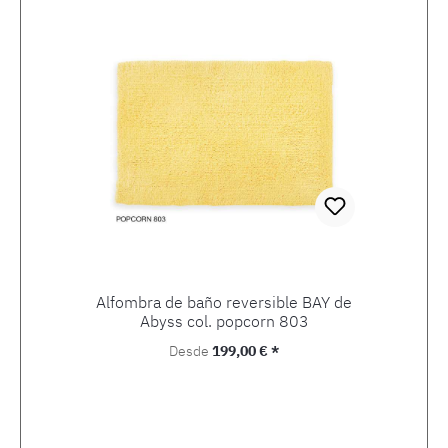
Alfombra de baño reversible BAY de
Abyss col. popcorn 803
Precio normal:
Desde
199,00 € *