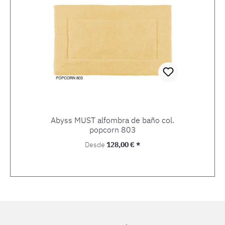
Abyss MUST alfombra de baño col.
popcorn 803
Precio normal:
Desde
128,00 € *