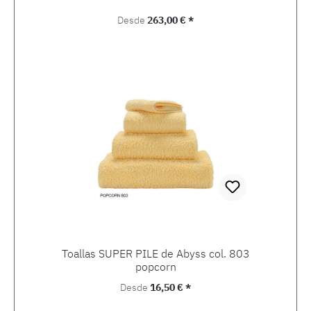
Precio normal:
Desde
263,00 € *
Toallas SUPER PILE de Abyss col. 803
popcorn
Precio normal:
Desde
16,50 € *