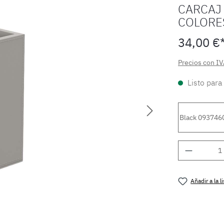
CARCAJ
COLORE
34,00 €
Precios con IV
Listo para
Black 093746
Cantidad
Añadir a la 
Número de 