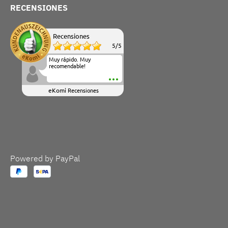
RECENSIONES
Recensiones
5
/
5
Muy rápido. Muy
recomendable!
eKomi
Recensiones
Powered by PayPal