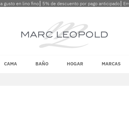
 a gusto en lino fino⎮ 5% de descuento por pago anticipado⎮ En
CAMA
BAÑO
HOGAR
MARCAS