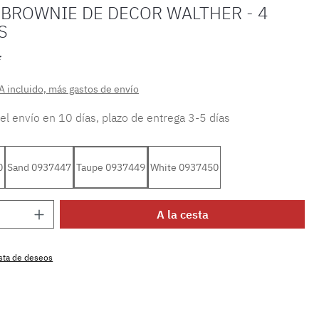
 BROWNIE DE DECOR WALTHER - 4
S
*
A incluido, más gastos de envío
 el envío en 10 días, plazo de entrega 3-5 días
0
Sand 0937447
Taupe 0937449
White 0937450
 del producto: introduce la cantidad dese
A la cesta
lista de deseos
producto:
MLDW.br.ko