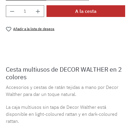
Cantidad del producto: introduce la cantida
A la cesta
Añadir a la lista de deseos
Número de producto:
MLDW.b.utb
Cesta multiusos de DECOR WALTHER en 2
colores
Accesorios y cestas de ratán tejidas a mano por Decor
Walther para dar un toque natural.
La caja multiusos sin tapa de Decor Walther está
disponible en light-coloured rattan y en dark-coloured
rattan.