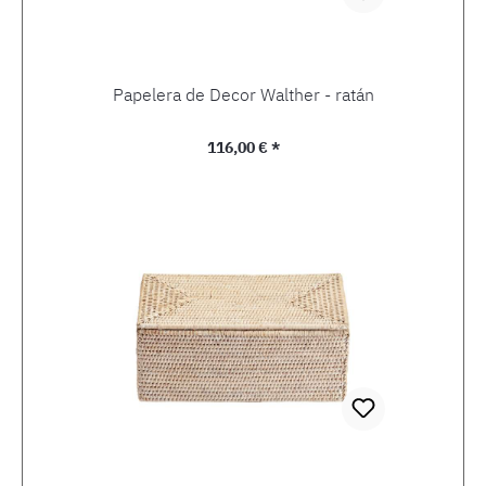
Papelera de Decor Walther - ratán
Precio normal:
116,00 € *