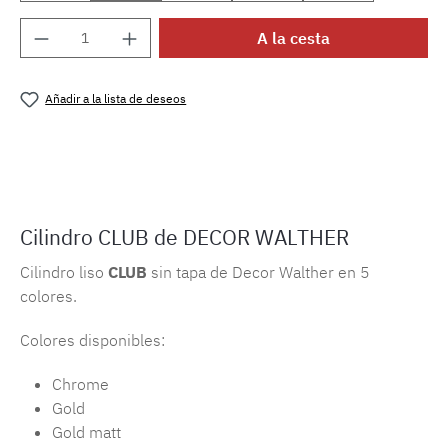
Cantidad del producto: introduce la cantida
A la cesta
Añadir a la lista de deseos
Número de producto:
MLDW.c.bod3
Cilindro CLUB de DECOR WALTHER
Cilindro liso
CLUB
sin tapa de Decor Walther en 5
colores.
Colores disponibles:
Chrome
Gold
Gold matt