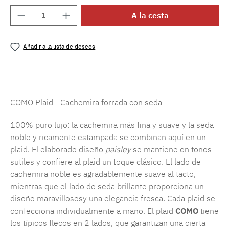
Cantidad del producto: introduce la cantida
A la cesta
Añadir a la lista de deseos
Número de producto:
MLEA.como
COMO Plaid - Cachemira forrada con seda
100% puro lujo: la cachemira más fina y suave y la seda
noble y ricamente estampada se combinan aquí en un
plaid. El elaborado diseño
paisley
se mantiene en tonos
sutiles y confiere al plaid un toque clásico. El lado de
cachemira noble es agradablemente suave al tacto,
mientras que el lado de seda brillante proporciona un
diseño maravillososy una elegancia fresca. Cada plaid se
confecciona individualmente a mano. El plaid
COMO
tiene
los típicos flecos en 2 lados, que garantizan una cierta