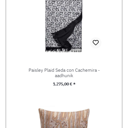
Paisley Plaid Seda con Cachemira -
aadhunik
Precio normal:
1.275,00 € *