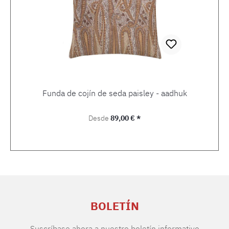
Funda de cojín de seda paisley - aadhuk
Precio normal:
Desde
89,00 € *
BOLETÍN
Suscríbase ahora a nuestro boletín informativo