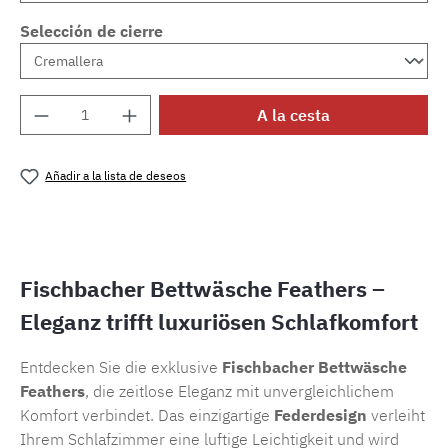
Selección de cierre
Cantidad del producto: introduce la cantida
A la cesta
Añadir a la lista de deseos
Número de producto:
SW15722.21
Fischbacher Bettwäsche Feathers –
Eleganz trifft luxuriösen Schlafkomfort
Entdecken Sie die exklusive
Fischbacher Bettwäsche
Feathers
, die zeitlose Eleganz mit unvergleichlichem
Komfort verbindet. Das einzigartige
Federdesign
verleiht
Ihrem Schlafzimmer eine luftige Leichtigkeit und wird