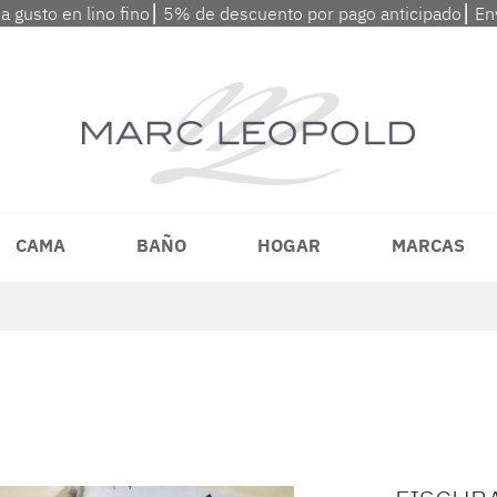
 a gusto en lino fino⎮ 5% de descuento por pago anticipado⎮ En
CAMA
BAÑO
HOGAR
MARCAS