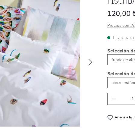
FISCHB
120,00 
Precios con IV
Listo para
Selección d
Selección de
Cantidad
Añadir a la 
Número de 