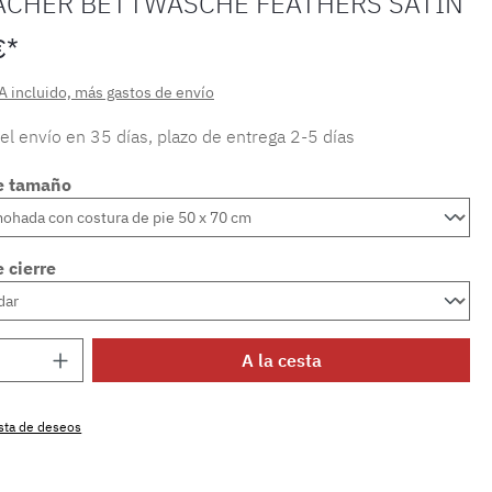
ACHER BETTWÄSCHE FEATHERS SATIN
€*
A incluido, más gastos de envío
 el envío en 35 días, plazo de entrega 2-5 días
e tamaño
 cierre
 del producto: introduce la cantidad dese
A la cesta
lista de deseos
producto:
SW15722.86