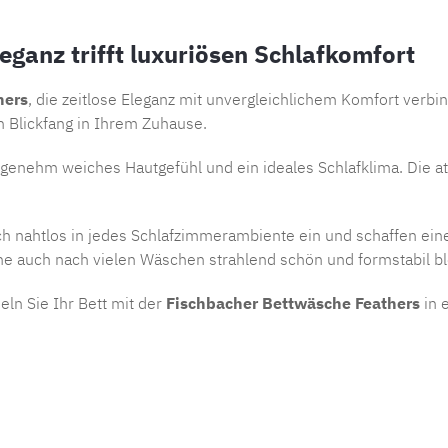
ganz trifft luxuriösen Schlafkomfort
hers
, die zeitlose Eleganz mit unvergleichlichem Komfort verbin
en Blickfang in Ihrem Zuhause.
angenehm weiches Hautgefühl und ein ideales Schlafklima. Die a
h nahtlos in jedes Schlafzimmerambiente ein und schaffen ein
he auch nach vielen Wäschen strahlend schön und formstabil bl
ln Sie Ihr Bett mit der
Fischbacher Bettwäsche Feathers
in 