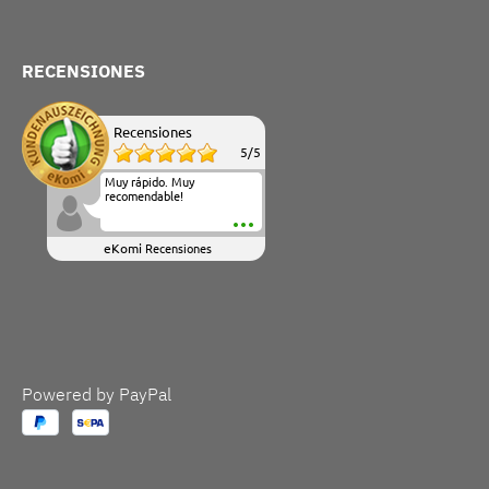
RECENSIONES
Recensiones
5
/
5
Muy rápido. Muy
recomendable!
eKomi
Recensiones
Powered by PayPal