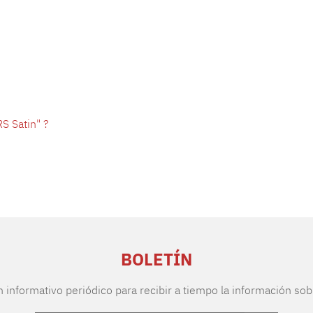
S Satin" ?
BOLETÍN
n informativo periódico para recibir a tiempo la información sob