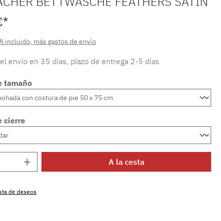
ACHER BETTWÄSCHE FEATHERS SATIN
€*
A incluido, más gastos de envío
 el envío en 35 días, plazo de entrega 2-5 días
e tamaño
 cierre
 del producto: introduce la cantidad dese
A la cesta
lista de deseos
producto:
SW15722.88