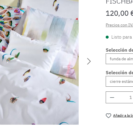
FISCHB
120,00 
Precios con IV
Listo para
Selección d
Selección de
Cantidad
Añadir a la 
Número de 