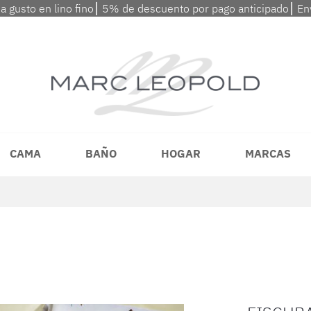
 a gusto en lino fino⎮ 5% de descuento por pago anticipado⎮ En
CAMA
BAÑO
HOGAR
MARCAS