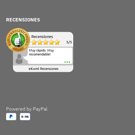
RECENSIONES
Recensiones
5
/
5
Muy rápido. Muy
recomendable!
eKomi
Recensiones
Powered by PayPal