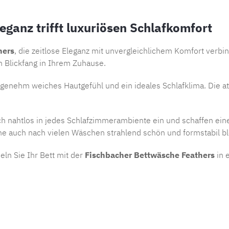
ganz trifft luxuriösen Schlafkomfort
hers
, die zeitlose Eleganz mit unvergleichlichem Komfort verbin
en Blickfang in Ihrem Zuhause.
angenehm weiches Hautgefühl und ein ideales Schlafklima. Die a
h nahtlos in jedes Schlafzimmerambiente ein und schaffen ein
he auch nach vielen Wäschen strahlend schön und formstabil bl
ln Sie Ihr Bett mit der
Fischbacher Bettwäsche Feathers
in 