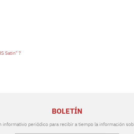
S Satin" ?
BOLETÍN
n informativo periódico para recibir a tiempo la información sob