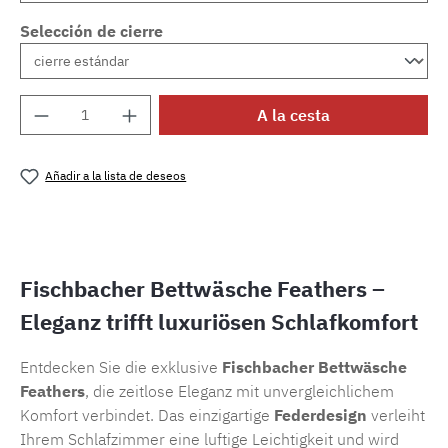
Selección de cierre
Cantidad del producto: introduce la cantida
A la cesta
Añadir a la lista de deseos
Número de producto:
SW15722.84
Fischbacher Bettwäsche Feathers –
Eleganz trifft luxuriösen Schlafkomfort
Entdecken Sie die exklusive
Fischbacher Bettwäsche
Feathers
, die zeitlose Eleganz mit unvergleichlichem
Komfort verbindet. Das einzigartige
Federdesign
verleiht
Ihrem Schlafzimmer eine luftige Leichtigkeit und wird