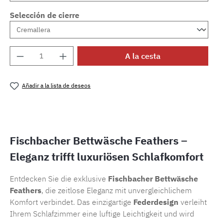
Selección de cierre
Cantidad del producto: introduce la cantida
A la cesta
Añadir a la lista de deseos
Número de producto:
SW15722.91
Fischbacher Bettwäsche Feathers –
Eleganz trifft luxuriösen Schlafkomfort
Entdecken Sie die exklusive
Fischbacher Bettwäsche
Feathers
, die zeitlose Eleganz mit unvergleichlichem
Komfort verbindet. Das einzigartige
Federdesign
verleiht
Ihrem Schlafzimmer eine luftige Leichtigkeit und wird