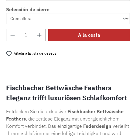
Selección de cierre
Cantidad del producto: introduce la cantida
A la cesta
Añadir a la lista de deseos
Número de producto:
SW15722.5
Fischbacher Bettwäsche Feathers –
Eleganz trifft luxuriösen Schlafkomfort
Entdecken Sie die exklusive
Fischbacher Bettwäsche
Feathers
, die zeitlose Eleganz mit unvergleichlichem
Komfort verbindet. Das einzigartige
Federdesign
verleiht
Ihrem Schlafzimmer eine luftige Leichtigkeit und wird