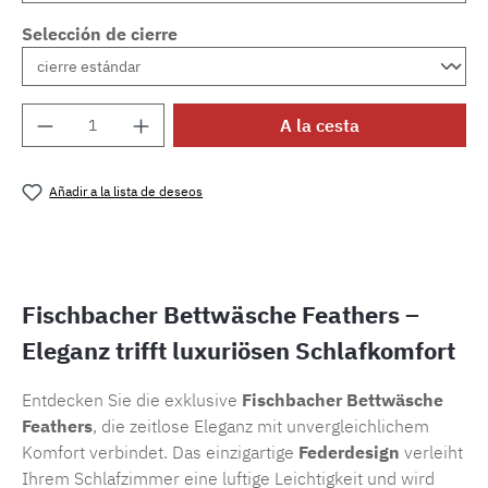
Selección de cierre
Cantidad del producto: introduce la cantida
A la cesta
Añadir a la lista de deseos
Número de producto:
SW15722.58
Fischbacher Bettwäsche Feathers –
Eleganz trifft luxuriösen Schlafkomfort
Entdecken Sie die exklusive
Fischbacher Bettwäsche
Feathers
, die zeitlose Eleganz mit unvergleichlichem
Komfort verbindet. Das einzigartige
Federdesign
verleiht
Ihrem Schlafzimmer eine luftige Leichtigkeit und wird