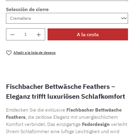
Selección de cierre
Cantidad del producto: introduce la cantida
A la cesta
Añadir a la lista de deseos
Número de producto:
SW15722.51
Fischbacher Bettwäsche Feathers –
Eleganz trifft luxuriösen Schlafkomfort
Entdecken Sie die exklusive
Fischbacher Bettwäsche
Feathers
, die zeitlose Eleganz mit unvergleichlichem
Komfort verbindet. Das einzigartige
Federdesign
verleiht
Ihrem Schlafzimmer eine luftige Leichtigkeit und wird