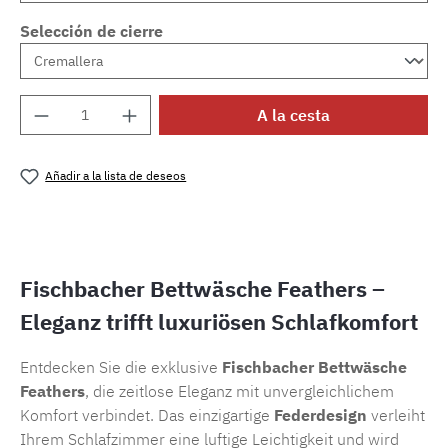
Selección de cierre
Cantidad del producto: introduce la cantida
A la cesta
Añadir a la lista de deseos
Número de producto:
SW15722.59
Fischbacher Bettwäsche Feathers –
Eleganz trifft luxuriösen Schlafkomfort
Entdecken Sie die exklusive
Fischbacher Bettwäsche
Feathers
, die zeitlose Eleganz mit unvergleichlichem
Komfort verbindet. Das einzigartige
Federdesign
verleiht
Ihrem Schlafzimmer eine luftige Leichtigkeit und wird