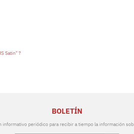
S Satin" ?
BOLETÍN
n informativo periódico para recibir a tiempo la información sob