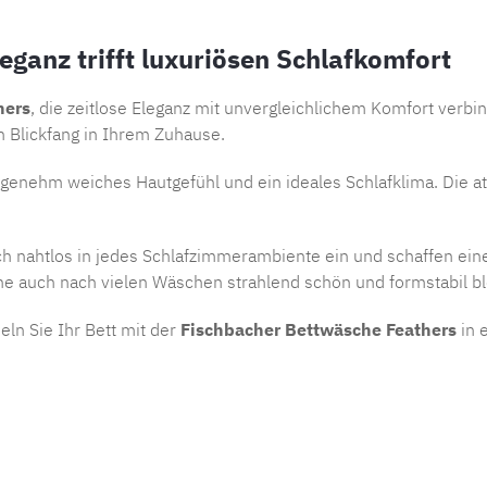
ganz trifft luxuriösen Schlafkomfort
hers
, die zeitlose Eleganz mit unvergleichlichem Komfort verbin
en Blickfang in Ihrem Zuhause.
angenehm weiches Hautgefühl und ein ideales Schlafklima. Die a
h nahtlos in jedes Schlafzimmerambiente ein und schaffen ein
he auch nach vielen Wäschen strahlend schön und formstabil bl
ln Sie Ihr Bett mit der
Fischbacher Bettwäsche Feathers
in 