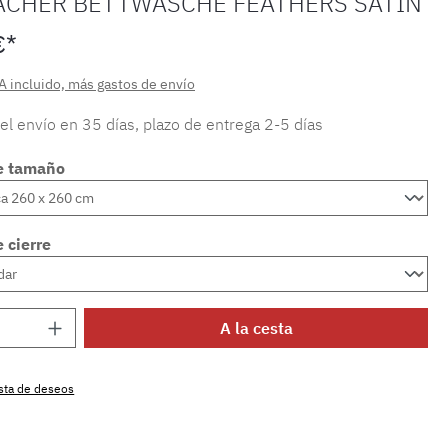
ACHER BETTWÄSCHE FEATHERS SATIN
€*
A incluido, más gastos de envío
 el envío en 35 días, plazo de entrega 2-5 días
e tamaño
 cierre
 del producto: introduce la cantidad dese
A la cesta
lista de deseos
producto:
SW15722.68