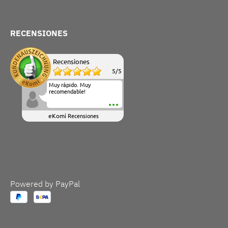
RECENSIONES
Recensiones
5
/
5
Muy rápido. Muy
recomendable!
eKomi
Recensiones
Powered by PayPal