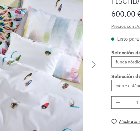
FISCHB
600,00 
Precios con IV
Listo para
Selección d
Selección de
Cantidad
Añadir a la 
Número de 