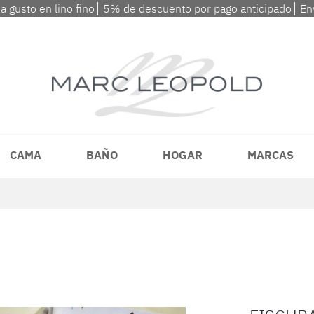
 a gusto en lino fino⎮ 5% de descuento por pago anticipado⎮ En
CAMA
BAÑO
HOGAR
MARCAS