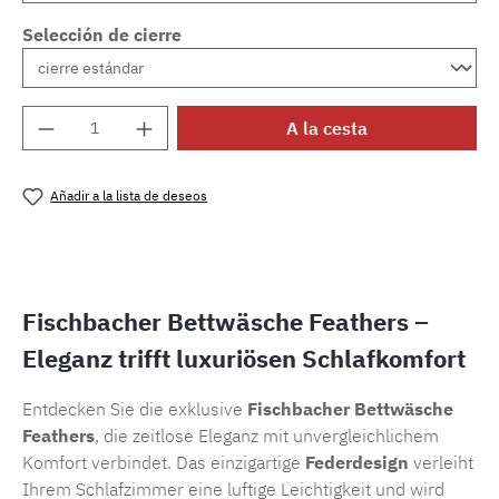
Selección de cierre
Cantidad del producto: introduce la cantida
A la cesta
Añadir a la lista de deseos
Número de producto:
SW15722.70
Fischbacher Bettwäsche Feathers –
Eleganz trifft luxuriösen Schlafkomfort
Entdecken Sie die exklusive
Fischbacher Bettwäsche
Feathers
, die zeitlose Eleganz mit unvergleichlichem
Komfort verbindet. Das einzigartige
Federdesign
verleiht
Ihrem Schlafzimmer eine luftige Leichtigkeit und wird