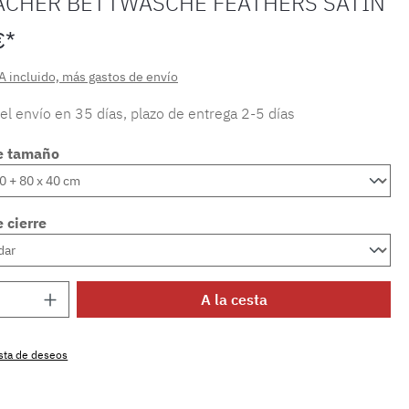
ACHER BETTWÄSCHE FEATHERS SATIN
€*
A incluido, más gastos de envío
 el envío en 35 días, plazo de entrega 2-5 días
e tamaño
 cierre
 del producto: introduce la cantidad dese
A la cesta
lista de deseos
producto:
SW15722.2