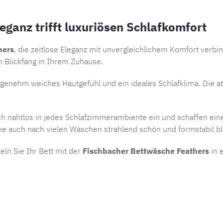
ganz trifft luxuriösen Schlafkomfort
hers
, die zeitlose Eleganz mit unvergleichlichem Komfort verbin
en Blickfang in Ihrem Zuhause.
angenehm weiches Hautgefühl und ein ideales Schlafklima. Die a
h nahtlos in jedes Schlafzimmerambiente ein und schaffen ein
he auch nach vielen Wäschen strahlend schön und formstabil bl
ln Sie Ihr Bett mit der
Fischbacher Bettwäsche Feathers
in 