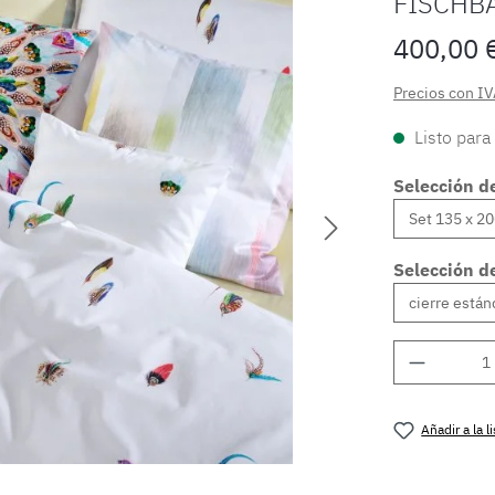
FISCHB
400,00 
Precios con IV
Listo para
Selección d
Selección de
Cantidad
Añadir a la 
Número de 