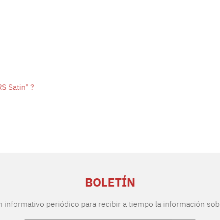
S Satin" ?
BOLETÍN
n informativo periódico para recibir a tiempo la información sob