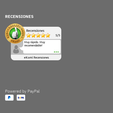
RECENSIONES
Recensiones
5
/
5
Muy rápido. Muy
recomendable!
eKomi
Recensiones
Powered by PayPal