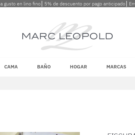
 a gusto en lino fino⎮ 5% de descuento por pago anticipado⎮ En
CAMA
BAÑO
HOGAR
MARCAS