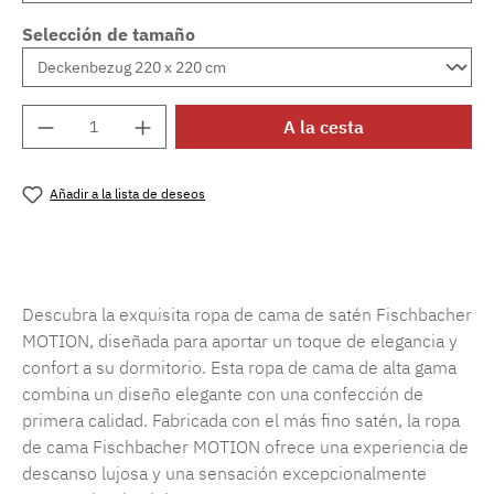
Selección de tamaño
Cantidad del producto: introduce la cantida
A la cesta
Añadir a la lista de deseos
Número de producto:
SW15719.101
Descubra la exquisita ropa de cama de satén Fischbacher
MOTION, diseñada para aportar un toque de elegancia y
confort a su dormitorio. Esta ropa de cama de alta gama
combina un diseño elegante con una confección de
primera calidad. Fabricada con el más fino satén, la ropa
de cama Fischbacher MOTION ofrece una experiencia de
descanso lujosa y una sensación excepcionalmente