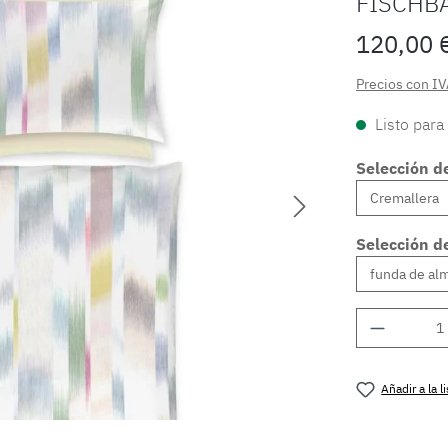
FISCHB
120,00 
Precios con IV
Listo para
Selección de
Selección d
Cantidad
Añadir a la 
Número de 