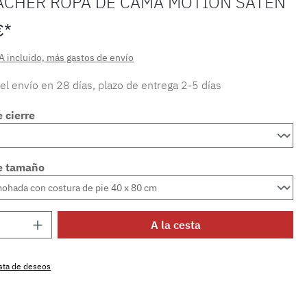
ACHER ROPA DE CAMA MOTION SATÉN
€*
A incluido, más gastos de envío
 el envío en 28 días, plazo de entrega 2-5 días
 cierre
e tamaño
 del producto: introduce la cantidad dese
A la cesta
lista de deseos
producto:
SW15719.89