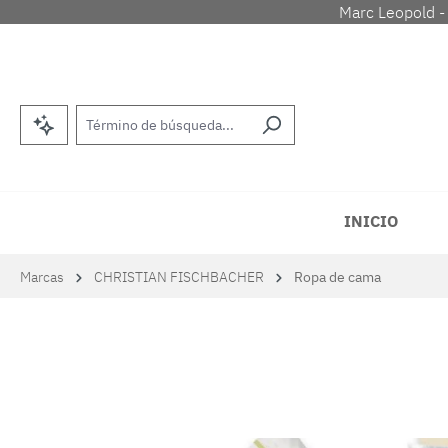
Marc Leopold -
tar al contenido principal
Saltar a la búsqueda
Saltar a la navegación principal
INICIO
Marcas
CHRISTIAN FISCHBACHER
Ropa de cama