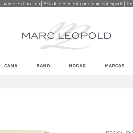
 a gusto en lino fino⎮ 5% de descuento por pago anticipado⎮ En
CAMA
BAÑO
HOGAR
MARCAS