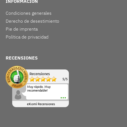
INFORMACIÓN
Condiciones generales
Derecho de desestimiento
Pie de imprenta
Política de privacidad
RECENSIONES
Recensiones
5
/
5
Muy rápido. Muy
recomendable!
eKomi
Recensiones