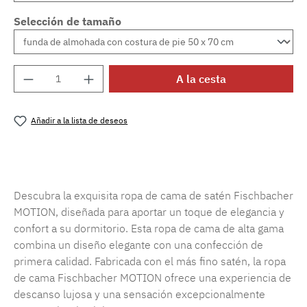
Selección de tamaño
Cantidad del producto: introduce la cantida
A la cesta
Añadir a la lista de deseos
Número de producto:
SW15719.85
Descubra la exquisita ropa de cama de satén Fischbacher
MOTION, diseñada para aportar un toque de elegancia y
confort a su dormitorio. Esta ropa de cama de alta gama
combina un diseño elegante con una confección de
primera calidad. Fabricada con el más fino satén, la ropa
de cama Fischbacher MOTION ofrece una experiencia de
descanso lujosa y una sensación excepcionalmente