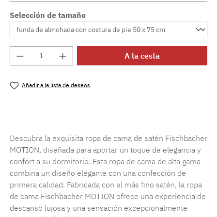
Selección de tamaño
Cantidad del producto: introduce la cantida
A la cesta
Añadir a la lista de deseos
Número de producto:
SW15719.88
Descubra la exquisita ropa de cama de satén Fischbacher
MOTION, diseñada para aportar un toque de elegancia y
confort a su dormitorio. Esta ropa de cama de alta gama
combina un diseño elegante con una confección de
primera calidad. Fabricada con el más fino satén, la ropa
de cama Fischbacher MOTION ofrece una experiencia de
descanso lujosa y una sensación excepcionalmente