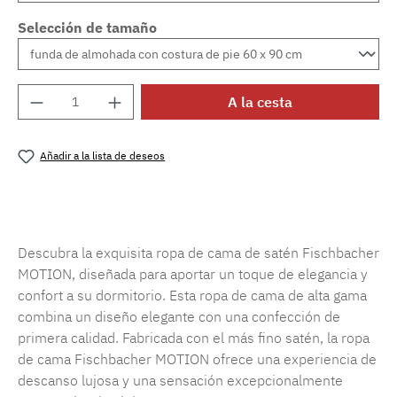
Selección de tamaño
Cantidad del producto: introduce la cantida
A la cesta
Añadir a la lista de deseos
Número de producto:
SW15719.91
Descubra la exquisita ropa de cama de satén Fischbacher
MOTION, diseñada para aportar un toque de elegancia y
confort a su dormitorio. Esta ropa de cama de alta gama
combina un diseño elegante con una confección de
primera calidad. Fabricada con el más fino satén, la ropa
de cama Fischbacher MOTION ofrece una experiencia de
descanso lujosa y una sensación excepcionalmente