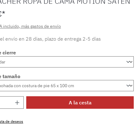
ACHER ROPA DE CAMA MOTION SATÉN
€*
A incluido, más gastos de envío
 el envío en 28 días, plazo de entrega 2-5 días
 cierre
e tamaño
 del producto: introduce la cantidad dese
A la cesta
lista de deseos
producto:
SW15719.98