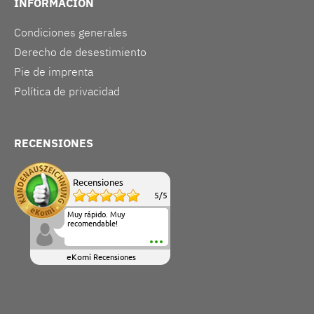
INFORMACIÓN
Condiciones generales
Derecho de desestimiento
Pie de imprenta
Política de privacidad
RECENSIONES
Recensiones
5
/
5
Muy rápido. Muy
recomendable!
eKomi
Recensiones