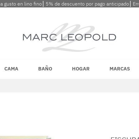
 a gusto en lino fino⎮ 5% de descuento por pago anticipado⎮ En
CAMA
BAÑO
HOGAR
MARCAS