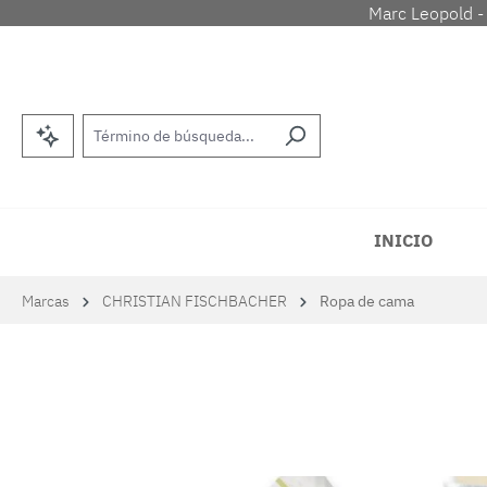
Marc Leopold -
tar al contenido principal
Saltar a la búsqueda
Saltar a la navegación principal
INICIO
Marcas
CHRISTIAN FISCHBACHER
Ropa de cama