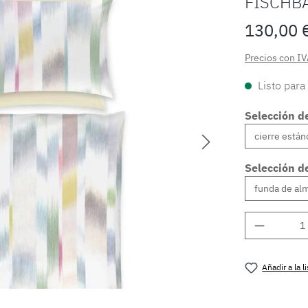
FISCHB
130,00 
Precios con IV
Listo para
Selección de
Selección d
Cantidad
Añadir a la 
Número de 