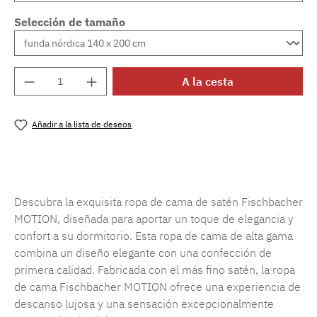
Selección de tamaño
Cantidad del producto: introduce la cantida
A la cesta
Añadir a la lista de deseos
Número de producto:
SW15719.54
Descubra la exquisita ropa de cama de satén Fischbacher
MOTION, diseñada para aportar un toque de elegancia y
confort a su dormitorio. Esta ropa de cama de alta gama
combina un diseño elegante con una confección de
primera calidad. Fabricada con el más fino satén, la ropa
de cama Fischbacher MOTION ofrece una experiencia de
descanso lujosa y una sensación excepcionalmente