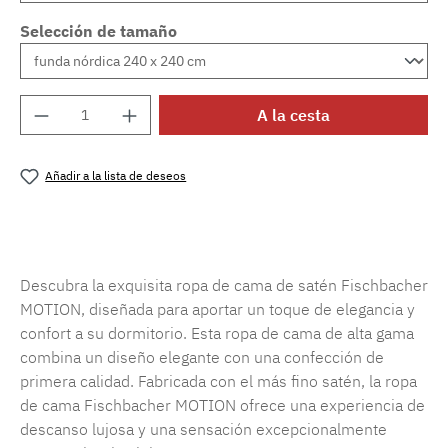
Selección de tamaño
Cantidad del producto: introduce la cantida
A la cesta
Añadir a la lista de deseos
Número de producto:
SW15719.63
Descubra la exquisita ropa de cama de satén Fischbacher
MOTION, diseñada para aportar un toque de elegancia y
confort a su dormitorio. Esta ropa de cama de alta gama
combina un diseño elegante con una confección de
primera calidad. Fabricada con el más fino satén, la ropa
de cama Fischbacher MOTION ofrece una experiencia de
descanso lujosa y una sensación excepcionalmente