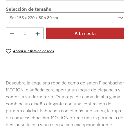
Selección de tamaño
Cantidad del producto: introduce la cantida
A la cesta
Añadir a la lista de deseos
Número de producto:
SW15719.8
Descubra la exquisita ropa de cama de satén Fischbacher
MOTION, diseñada para aportar un toque de elegancia y
confort a su dormitorio. Esta ropa de cama de alta gama
combina un diseño elegante con una confección de
primera calidad. Fabricada con el más fino satén, la ropa
de cama Fischbacher MOTION ofrece una experiencia de
descanso lujosa y una sensación excepcionalmente