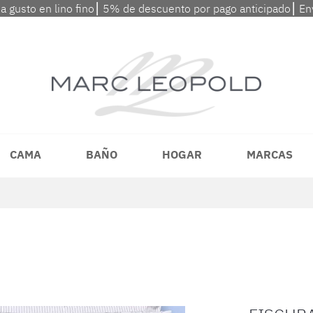
 a gusto en lino fino⎮ 5% de descuento por pago anticipado⎮ En
CAMA
BAÑO
HOGAR
MARCAS