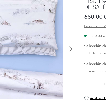
FISCHB
DE SAT
650,00 
Precios con IV
Listo para
Selección d
Selección de
Cantidad
Añadir a la 