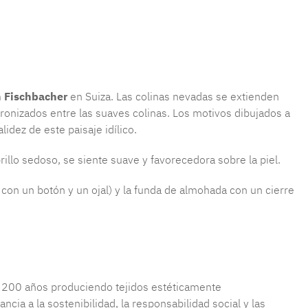
producto:
MLFB.E10.010M.102
n Fischbacher
en Suiza. Las colinas nevadas se extienden
tronizados entre las suaves colinas. Los motivos dibujados a
lidez de este paisaje idílico.
brillo sedoso, se siente suave y favorecedora sobre la piel.
con un botón y un ojal) y la funda de almohada con un cierre
de 200 años produciendo tejidos estéticamente
ia a la sostenibilidad, la responsabilidad social y las