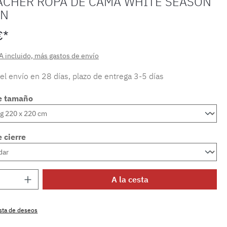
ACHER ROPA DE CAMA WHITE SEASON
ÉN
€*
A incluido, más gastos de envío
 el envío en 28 días, plazo de entrega 3-5 días
e tamaño
 cierre
 del producto: introduce la cantidad dese
A la cesta
lista de deseos