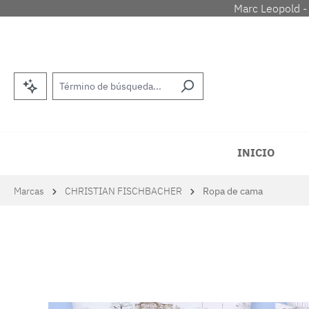
Marc Leopold -
tar al contenido principal
Saltar a la búsqueda
Saltar a la navegación principal
INICIO
Marcas
CHRISTIAN FISCHBACHER
Ropa de cama