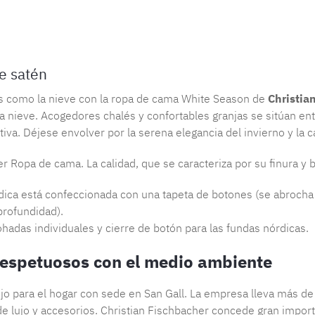
Número de 
e satén
ncos como la nieve con la ropa de cama White Season de
Christia
la nieve. Acogedores chalés y confortables granjas se sitúan en
iva. Déjese envolver por la serena elegancia del invierno y la ca
er Ropa de cama. La calidad, que se caracteriza por su finura y 
rdica está confeccionada con una tapeta de botones (se abrocha 
profundidad).
ohadas individuales y cierre de botón para las fundas nórdicas.
 respetuosos con el medio ambiente
lujo para el hogar con sede en San Gall. La empresa lleva más 
lujo y accesorios. Christian Fischbacher concede gran importanc