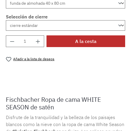
Selección de cierre
Cantidad del producto: introduce la cantida
A la cesta
Añadir a la lista de deseos
Número de producto:
MLFB.E10.010M.14
Fischbacher Ropa de cama WHITE
SEASON de satén
Disfrute de la tranquilidad y la belleza de los paisajes
blancos como la nieve con la ropa de cama White Season