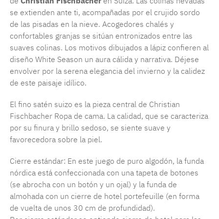
de
Christian Fischbacher
en Suiza. Las colinas nevadas
se extienden ante ti, acompañadas por el crujido sordo
de las pisadas en la nieve. Acogedores chalés y
confortables granjas se sitúan entronizados entre las
suaves colinas. Los motivos dibujados a lápiz confieren al
diseño White Season un aura cálida y narrativa. Déjese
envolver por la serena elegancia del invierno y la calidez
de este paisaje idílico.
El fino satén suizo es la pieza central de Christian
Fischbacher Ropa de cama. La calidad, que se caracteriza
por su finura y brillo sedoso, se siente suave y
favorecedora sobre la piel.
Cierre estándar: En este juego de puro algodón, la funda
nórdica está confeccionada con una tapeta de botones
(se abrocha con un botón y un ojal) y la funda de
almohada con un cierre de hotel portefeuille (en forma
de vuelta de unos 30 cm de profundidad).