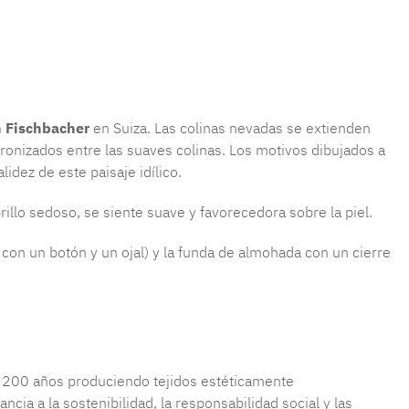
producto:
MLFB.E10.010M.12
n Fischbacher
en Suiza. Las colinas nevadas se extienden
tronizados entre las suaves colinas. Los motivos dibujados a
lidez de este paisaje idílico.
brillo sedoso, se siente suave y favorecedora sobre la piel.
con un botón y un ojal) y la funda de almohada con un cierre
de 200 años produciendo tejidos estéticamente
ia a la sostenibilidad, la responsabilidad social y las