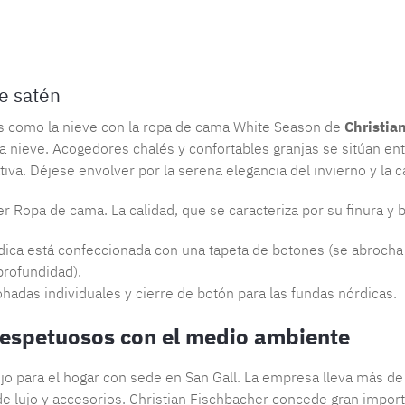
Número de 
e satén
ncos como la nieve con la ropa de cama White Season de
Christia
la nieve. Acogedores chalés y confortables granjas se sitúan en
iva. Déjese envolver por la serena elegancia del invierno y la ca
er Ropa de cama. La calidad, que se caracteriza por su finura y 
rdica está confeccionada con una tapeta de botones (se abrocha 
profundidad).
ohadas individuales y cierre de botón para las fundas nórdicas.
 respetuosos con el medio ambiente
lujo para el hogar con sede en San Gall. La empresa lleva más 
lujo y accesorios. Christian Fischbacher concede gran importanc