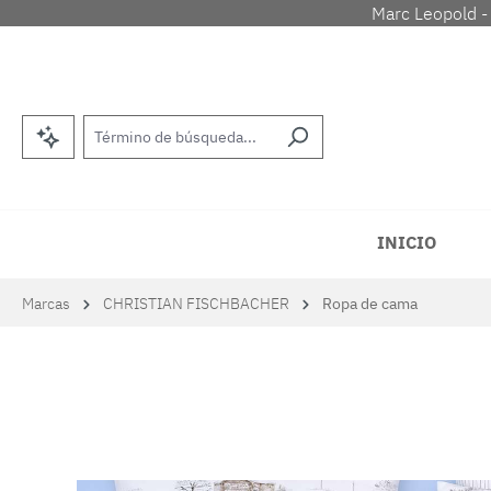
Marc Leopold -
tar al contenido principal
Saltar a la búsqueda
Saltar a la navegación principal
INICIO
Marcas
CHRISTIAN FISCHBACHER
Ropa de cama