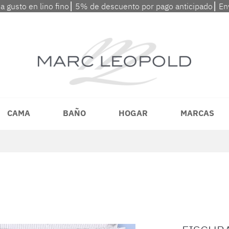
 a gusto en lino fino⎮ 5% de descuento por pago anticipado⎮ En
CAMA
BAÑO
HOGAR
MARCAS