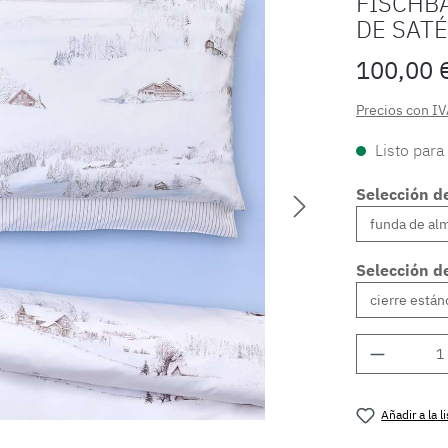
FISCHB
DE SAT
100,00 
Precios con IV
Listo para
Selección d
Selección de
Cantidad
Añadir a la 