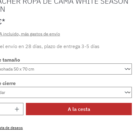
ACHER ROPA DE CAMA WHITE SEASON
ÉN
€*
A incluido, más gastos de envío
 el envío en 28 días, plazo de entrega 3-5 días
e tamaño
 cierre
 del producto: introduce la cantidad dese
A la cesta
lista de deseos