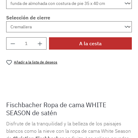
Selección de cierre
Cantidad del producto: introduce la cantida
A la cesta
Añadir a la lista de deseos
Número de producto:
MLFB.E10.010M.77
Fischbacher Ropa de cama WHITE
SEASON de satén
Disfrute de la tranquilidad y la belleza de los paisajes
blancos como la nieve con la ropa de cama White Season