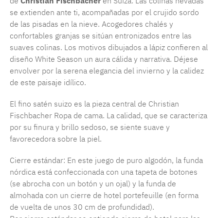
de
Christian Fischbacher
en Suiza. Las colinas nevadas
se extienden ante ti, acompañadas por el crujido sordo
de las pisadas en la nieve. Acogedores chalés y
confortables granjas se sitúan entronizados entre las
suaves colinas. Los motivos dibujados a lápiz confieren al
diseño White Season un aura cálida y narrativa. Déjese
envolver por la serena elegancia del invierno y la calidez
de este paisaje idílico.
El fino satén suizo es la pieza central de Christian
Fischbacher Ropa de cama. La calidad, que se caracteriza
por su finura y brillo sedoso, se siente suave y
favorecedora sobre la piel.
Cierre estándar: En este juego de puro algodón, la funda
nórdica está confeccionada con una tapeta de botones
(se abrocha con un botón y un ojal) y la funda de
almohada con un cierre de hotel portefeuille (en forma
de vuelta de unos 30 cm de profundidad).