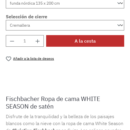
Selección de cierre
Cantidad del producto: introduce la cantida
A la cesta
Añadir a la lista de deseos
Número de producto:
MLFB.E10.010M.5
Fischbacher Ropa de cama WHITE
SEASON de satén
Disfrute de la tranquilidad y la belleza de los paisajes
blancos como la nieve con la ropa de cama White Season