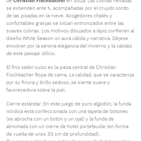
de
Christian Fischbacher
en Suiza. Las colinas nevadas
se extienden ante ti, acompañadas por el crujido sordo
de las pisadas en la nieve. Acogedores chalés y
confortables granjas se sitúan entronizados entre las
suaves colinas. Los motivos dibujados a lápiz confieren al
diseño White Season un aura cálida y narrativa. Déjese
envolver por la serena elegancia del invierno y la calidez
de este paisaje idílico.
El fino satén suizo es la pieza central de Christian
Fischbacher Ropa de cama. La calidad, que se caracteriza
por su finura y brillo sedoso, se siente suave y
favorecedora sobre la piel.
Cierre estándar: En este juego de puro algodón, la funda
nórdica está confeccionada con una tapeta de botones
(se abrocha con un botón y un ojal) y la funda de
almohada con un cierre de hotel portefeuille (en forma
de vuelta de unos 30 cm de profundidad).