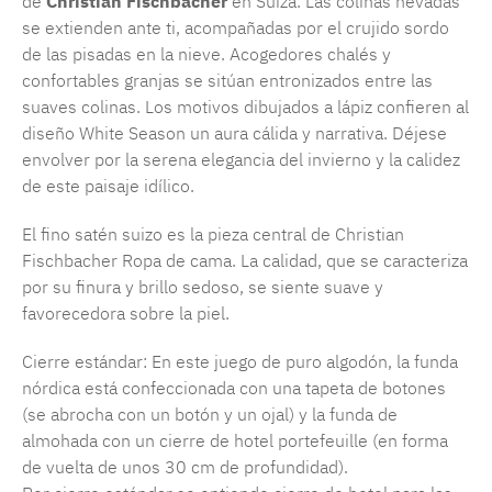
de
Christian Fischbacher
en Suiza. Las colinas nevadas
se extienden ante ti, acompañadas por el crujido sordo
de las pisadas en la nieve. Acogedores chalés y
confortables granjas se sitúan entronizados entre las
suaves colinas. Los motivos dibujados a lápiz confieren al
diseño White Season un aura cálida y narrativa. Déjese
envolver por la serena elegancia del invierno y la calidez
de este paisaje idílico.
El fino satén suizo es la pieza central de Christian
Fischbacher Ropa de cama. La calidad, que se caracteriza
por su finura y brillo sedoso, se siente suave y
favorecedora sobre la piel.
Cierre estándar: En este juego de puro algodón, la funda
nórdica está confeccionada con una tapeta de botones
(se abrocha con un botón y un ojal) y la funda de
almohada con un cierre de hotel portefeuille (en forma
de vuelta de unos 30 cm de profundidad).