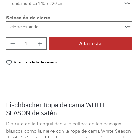
Selección de cierre
Cantidad del producto: introduce la cantida
A la cesta
Añadir a la lista de deseos
Número de producto:
MLFB.E10.010M.56
Fischbacher Ropa de cama WHITE
SEASON de satén
Disfrute de la tranquilidad y la belleza de los paisajes
blancos como la nieve con la ropa de cama White Season