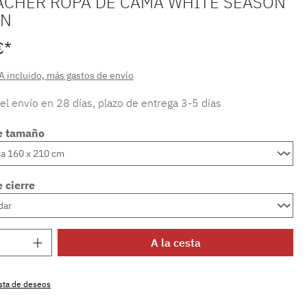
ACHER ROPA DE CAMA WHITE SEASON
ÉN
€*
A incluido, más gastos de envío
 el envío en 28 días, plazo de entrega 3-5 días
e tamaño
 cierre
 del producto: introduce la cantidad dese
A la cesta
lista de deseos