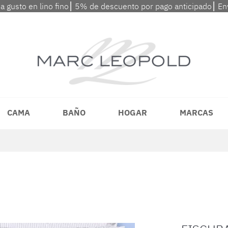
 a gusto en lino fino⎮ 5% de descuento por pago anticipado⎮ En
CAMA
BAÑO
HOGAR
MARCAS