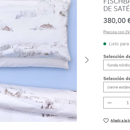
FISCHB
DE SAT
380,00 
Precios con IV
Listo para
Selección d
Selección de
Cantidad
Añadir a la 