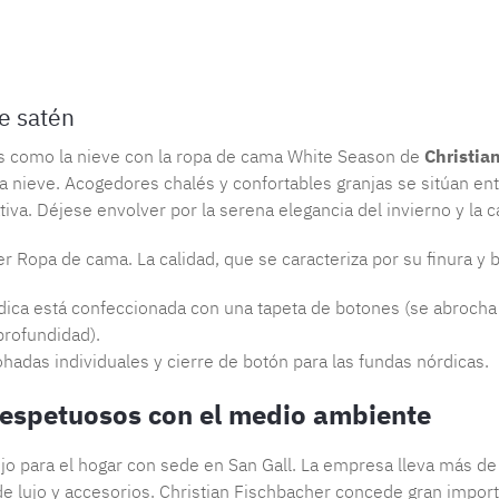
Número de 
e satén
ncos como la nieve con la ropa de cama White Season de
Christia
la nieve. Acogedores chalés y confortables granjas se sitúan en
iva. Déjese envolver por la serena elegancia del invierno y la ca
er Ropa de cama. La calidad, que se caracteriza por su finura y 
rdica está confeccionada con una tapeta de botones (se abrocha 
profundidad).
ohadas individuales y cierre de botón para las fundas nórdicas.
 respetuosos con el medio ambiente
lujo para el hogar con sede en San Gall. La empresa lleva más 
lujo y accesorios. Christian Fischbacher concede gran importanc