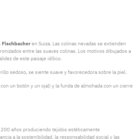
producto:
MLFB.E10.010M.28
n Fischbacher
en Suiza. Las colinas nevadas se extienden
tronizados entre las suaves colinas. Los motivos dibujados a
lidez de este paisaje idílico.
brillo sedoso, se siente suave y favorecedora sobre la piel.
con un botón y un ojal) y la funda de almohada con un cierre
de 200 años produciendo tejidos estéticamente
ia a la sostenibilidad, la responsabilidad social y las