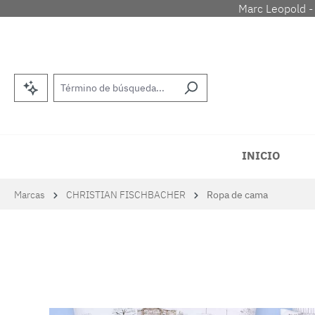
Marc Leopold -
tar al contenido principal
Saltar a la búsqueda
Saltar a la navegación principal
INICIO
Marcas
CHRISTIAN FISCHBACHER
Ropa de cama