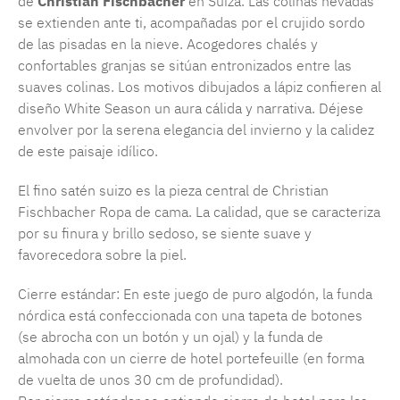
de
Christian Fischbacher
en Suiza. Las colinas nevadas
se extienden ante ti, acompañadas por el crujido sordo
de las pisadas en la nieve. Acogedores chalés y
confortables granjas se sitúan entronizados entre las
suaves colinas. Los motivos dibujados a lápiz confieren al
diseño White Season un aura cálida y narrativa. Déjese
envolver por la serena elegancia del invierno y la calidez
de este paisaje idílico.
El fino satén suizo es la pieza central de Christian
Fischbacher Ropa de cama. La calidad, que se caracteriza
por su finura y brillo sedoso, se siente suave y
favorecedora sobre la piel.
Cierre estándar: En este juego de puro algodón, la funda
nórdica está confeccionada con una tapeta de botones
(se abrocha con un botón y un ojal) y la funda de
almohada con un cierre de hotel portefeuille (en forma
de vuelta de unos 30 cm de profundidad).