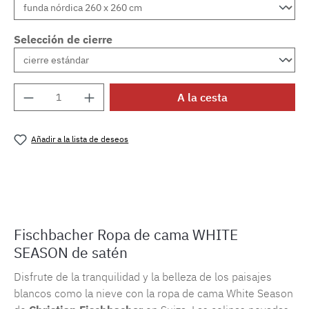
Selección de cierre
Cantidad del producto: introduce la cantida
A la cesta
Añadir a la lista de deseos
Número de producto:
MLFB.E10.010M.68
Fischbacher Ropa de cama WHITE
SEASON de satén
Disfrute de la tranquilidad y la belleza de los paisajes
blancos como la nieve con la ropa de cama White Season