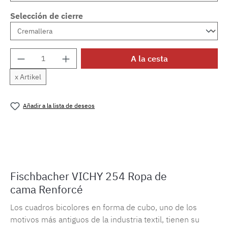
Selección de cierre
Cantidad del producto: introduce la cantida
A la cesta
x Artikel
Añadir a la lista de deseos
Número de producto:
MLFB.vichy254M.13
Fischbacher VICHY 254 Ropa de
cama Renforcé
Los cuadros bicolores en forma de cubo, uno de los
motivos más antiguos de la industria textil, tienen su