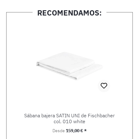
RECOMENDAMOS:
Omitir la galería de productos
Sábana bajera SATIN UNI de Fischbacher
col. 010 white
Precio normal:
Desde
159,00 € *