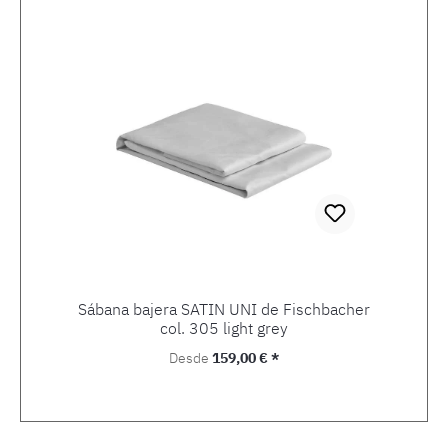
Sábana bajera SATIN UNI de Fischbacher
col. 305 light grey
Precio normal:
Desde
159,00 € *