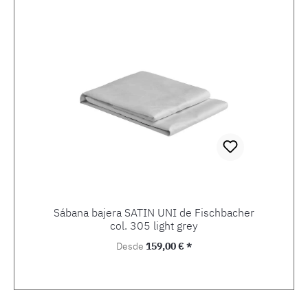
Sábana bajera SATIN UNI de Fischbacher
col. 305 light grey
Precio normal:
Desde
159,00 € *