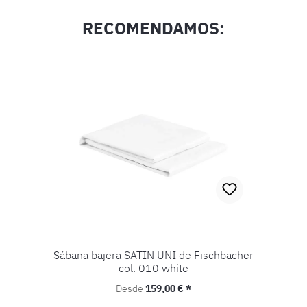
RECOMENDAMOS:
Omitir la galería de productos
Sábana bajera SATIN UNI de Fischbacher
col. 010 white
Precio normal:
Desde
159,00 € *