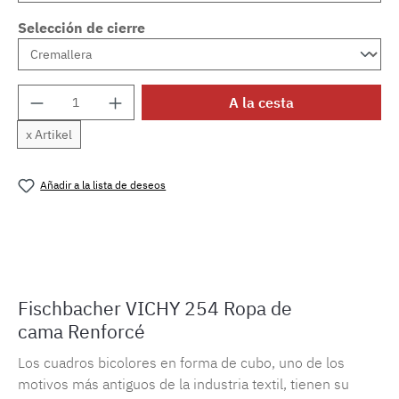
Selección de cierre
Cantidad del producto: introduce la cantida
A la cesta
x Artikel
Añadir a la lista de deseos
Número de producto:
MLFB.vichy254M.3
Fischbacher VICHY 254 Ropa de
cama Renforcé
Los cuadros bicolores en forma de cubo, uno de los
motivos más antiguos de la industria textil, tienen su