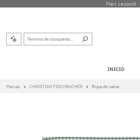
Marc Leopold -
tar al contenido principal
Saltar a la búsqueda
Saltar a la navegación principal
INICIO
Marcas
CHRISTIAN FISCHBACHER
Ropa de cama