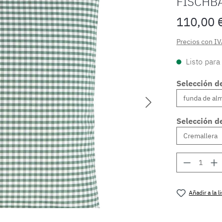
FISCHB
110,00 
Precios con IV
Listo para
Selección d
Selección de
Cantidad
Añadir a la 
Número de 