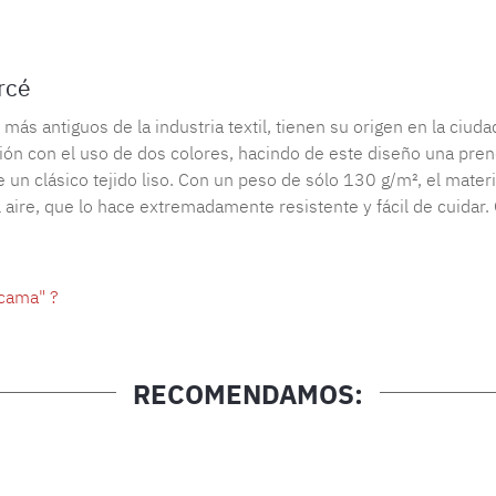
rcé
ás antiguos de la industria textil, tienen su origen en la ciud
ción con el uso de dos colores, hacindo de este diseño una pre
re un clásico tejido liso. Con un peso de sólo 130 g/m², el mate
aire, que lo hace extremadamente resistente y fácil de cuidar. G
cama" ?
RECOMENDAMOS: