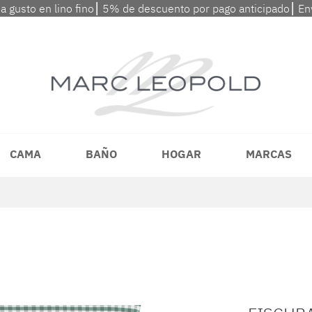
 a gusto en lino fino⎮ 5% de descuento por pago anticipado⎮ En
CAMA
BAÑO
HOGAR
MARCAS