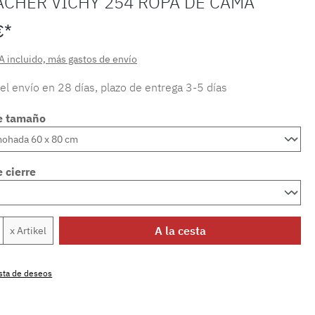
ACHER VICHY 254 ROPA DE CAMA
€*
A incluido, más gastos de envío
 el envío en 28 días, plazo de entrega 3-5 días
e tamaño
 cierre
 del producto: introduce la cantidad dese
A la cesta
x Artikel
lista de deseos
producto:
MLFB.vichy254M.99